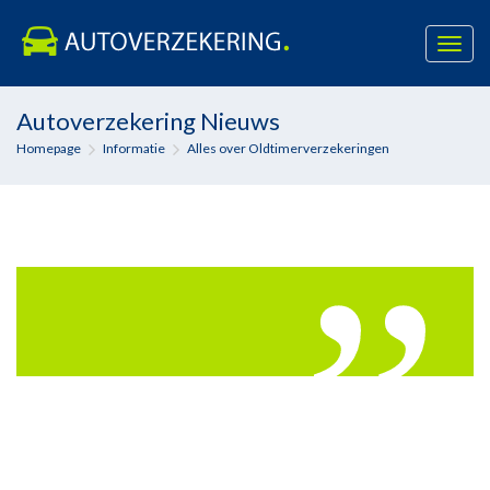
Toggl
navig
Skip
Autoverzekering Nieuws
to
Homepage
Informatie
Alles over Oldtimerverzekeringen
content