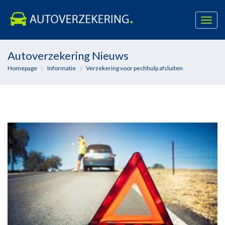
Toggl
navig
Skip
Autoverzekering Nieuws
to
Homepage
Informatie
Verzekering voor pechhulp afsluiten
content