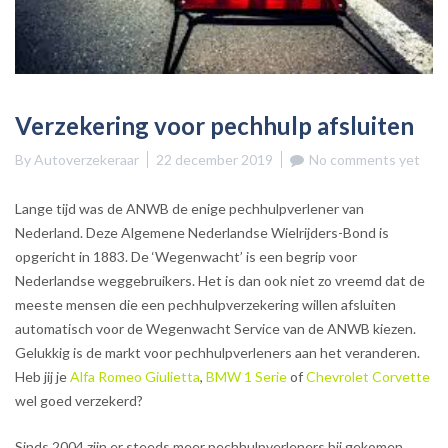
Verzekering voor pechhulp afsluiten
By
Autoverzekeraar
22 december 2019
No comments yet
Lange tijd was de ANWB de enige pechhulpverlener van
Nederland. Deze Algemene Nederlandse Wielrijders-Bond is
opgericht in 1883. De ‘Wegenwacht’ is een begrip voor
Nederlandse weggebruikers. Het is dan ook niet zo vreemd dat de
meeste mensen die een pechhulpverzekering willen afsluiten
automatisch voor de Wegenwacht Service van de ANWB kiezen.
Gelukkig is de markt voor pechhulpverleners aan het veranderen.
Heb jij je
Alfa Romeo Giulietta
,
BMW 1 Serie
of
Chevrolet Corvette
wel goed verzekerd?
Sinds 2004 zijn er steeds meer pechhulpverleners bij gekomen