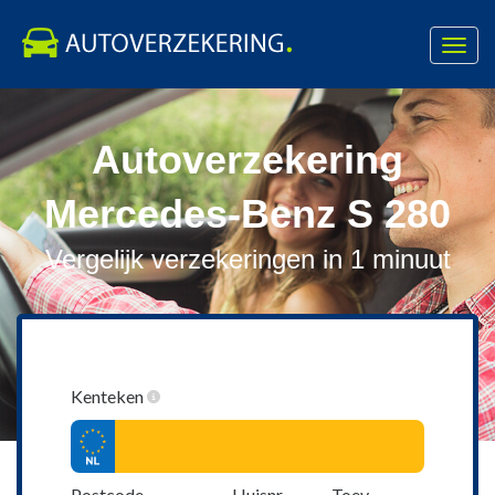
Toggl
navig
Skip
to
Autoverzekering
content
Mercedes-Benz S 280
Vergelijk verzekeringen in 1 minuut
Kenteken
Postcode
Huisnr.
Toev.