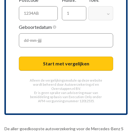
Geboortedatum
Start met vergelijken
Alleen de vergelijkingsmodule op deze website
wordt beheerd door
Autoverzekering.nl
en
Overstappen.nl BV.
Er is geen sprake van advisering maar van
bemiddeling op basis van
Execution Only
onder
AFM-vergunningsnummer 12012535.
De aller-goedkoopste autoverzekering voor de Mercedes-Benz S