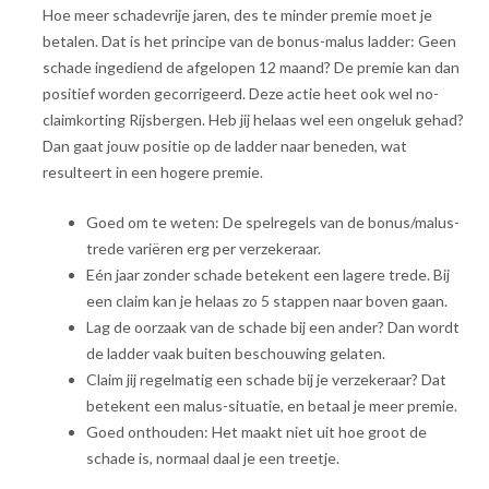
Hoe meer schadevrije jaren, des te minder premie moet je
betalen. Dat is het principe van de bonus-malus ladder: Geen
schade ingediend de afgelopen 12 maand? De premie kan dan
positief worden gecorrigeerd. Deze actie heet ook wel no-
claimkorting Rijsbergen. Heb jij helaas wel een ongeluk gehad?
Dan gaat jouw positie op de ladder naar beneden, wat
resulteert in een hogere premie.
Goed om te weten: De spelregels van de bonus/malus-
trede variëren erg per verzekeraar.
Eén jaar zonder schade betekent een lagere trede. Bij
een claim kan je helaas zo 5 stappen naar boven gaan.
Lag de oorzaak van de schade bij een ander? Dan wordt
de ladder vaak buiten beschouwing gelaten.
Claim jij regelmatig een schade bij je verzekeraar? Dat
betekent een malus-situatie, en betaal je meer premie.
Goed onthouden: Het maakt niet uit hoe groot de
schade is, normaal daal je een treetje.