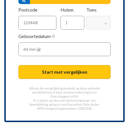
Postcode
Huisnr.
Toev.
Geboortedatum
Start met vergelijken
Alleen de vergelijkingsmodule op deze website
wordt beheerd door
Autoverzekering.nl
en
Overstappen.nl BV.
Er is geen sprake van advisering maar van
bemiddeling op basis van
Execution Only
onder
AFM-vergunningsnummer 12012535.