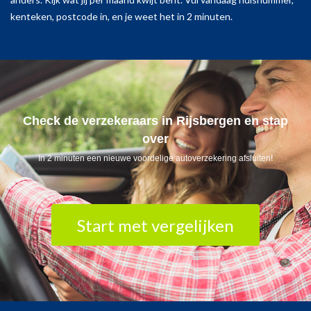
kenteken, postcode in, en je weet het in 2 minuten.
Check de verzekeraars in Rijsbergen en stap
over
In 2 minuten een nieuwe voordelige autoverzekering afsluiten!
Start met vergelijken