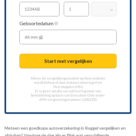
Geboortedatum
Start met vergelijken
Alleen de vergelijkingsmodule op deze website
wordt beheerd door
Autoverzekering.nl
en
Overstappen.nl BV.
Er is geen sprake van advisering maar van
bemiddeling op basis van
Execution Only
onder
AFM-vergunningsnummer 12012535.
Meteen een goedkope autoverzekering in Roggel vergelijken en
afsluiten? Vandaag de dag zijn er flink wat verschillende