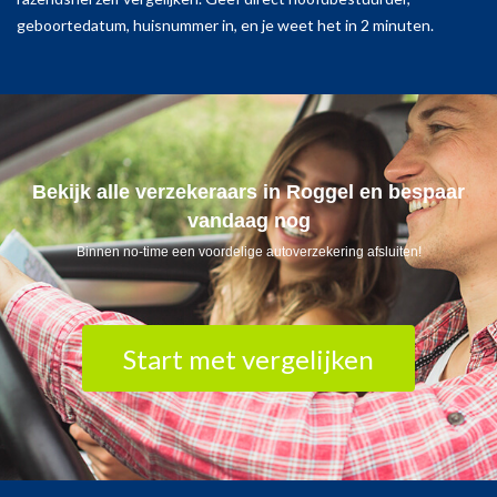
geboortedatum, huisnummer in, en je weet het in 2 minuten.
Bekijk alle verzekeraars in Roggel en bespaar
vandaag nog
Binnen no-time een voordelige autoverzekering afsluiten!
Start met vergelijken