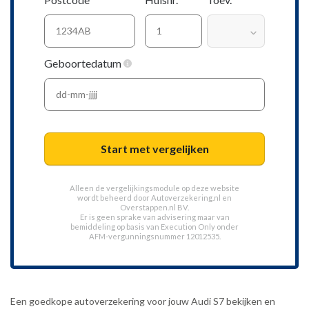
Geboortedatum
Start met vergelijken
Alleen de vergelijkingsmodule op deze website
wordt beheerd door
Autoverzekering.nl
en
Overstappen.nl BV.
Er is geen sprake van advisering maar van
bemiddeling op basis van
Execution Only
onder
AFM-vergunningsnummer 12012535.
Een goedkope autoverzekering voor jouw Audi S7 bekijken en