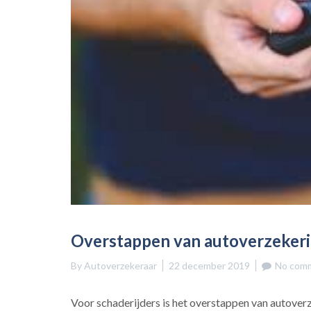
Overstappen van autoverzekerin
By
Autoverzekeraar
22 december 2019
No comm
Voor schaderijders is het overstappen van autover