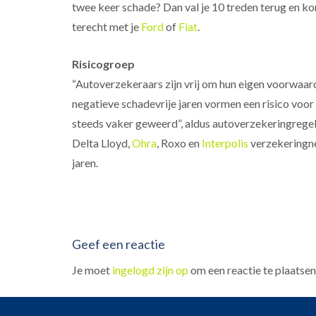
twee keer schade? Dan val je 10 treden terug en ko
terecht met je
Ford
of
Fiat
.
Risicogroep
“Autoverzekeraars zijn vrij om hun eigen voorwaar
negatieve schadevrije jaren vormen een risico voo
steeds vaker geweerd”, aldus autoverzekeringregele
Delta Lloyd,
Ohra
, Roxo en
Interpolis
verzekeringne
jaren.
Geef een reactie
Je moet
ingelogd zijn op
om een reactie te plaatsen