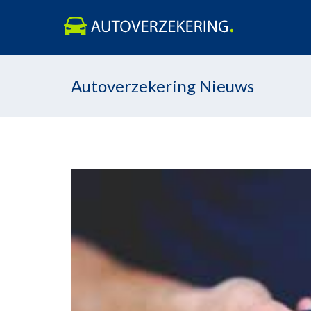
Skip
Autoverzekering Nieuws
to
content