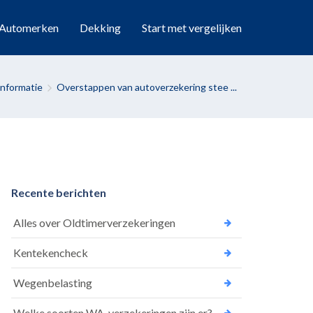
Automerken
Dekking
Start met vergelijken
Informatie
Overstappen van autoverzekering stee ...
Recente berichten
Alles over Oldtimerverzekeringen
Kentekencheck
Wegenbelasting
Welke soorten WA-verzekeringen zijn er?