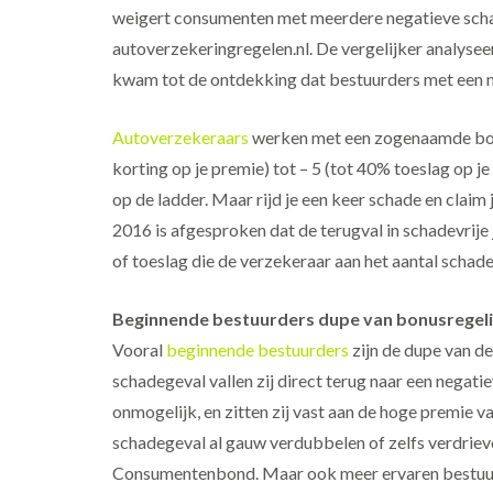
weigert consumenten met meerdere negatieve schade
autoverzekeringregelen.nl. De vergelijker analyse
kwam tot de ontdekking dat bestuurders met een n
Autoverzekeraars
werken met een zogenaamde bonu
korting op je premie) tot – 5 (tot 40% toeslag op je
op de ladder. Maar rijd je een keer schade en claim 
2016 is afgesproken dat de terugval in schadevrije 
of toeslag die de verzekeraar aan het aantal schadev
Beginnende bestuurders dupe van bonusregel
Vooral
beginnende bestuurders
zijn de dupe van dez
schadegeval vallen zij direct terug naar een negat
onmogelijk, en zitten zij vast aan de hoge premie v
schadegeval al gauw verdubbelen of zelfs verdrievo
Consumentenbond. Maar ook meer ervaren bestuurde