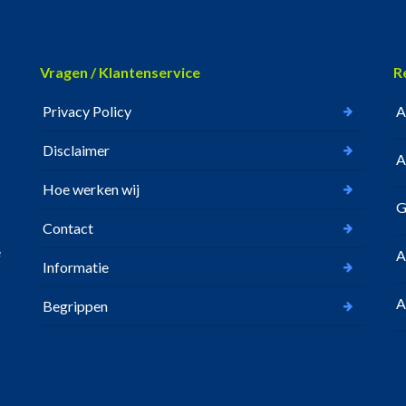
Vragen / Klantenservice
R
Privacy Policy
A
Disclaimer
A
Hoe werken wij
G
Contact
e
A
Informatie
A
Begrippen