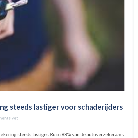
g steeds lastiger voor schaderijders
ents yet
zekering steeds lastiger. Ruim 88% van de autoverzekeraars