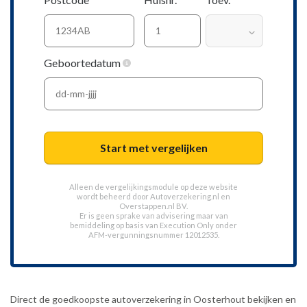
Geboortedatum
Start met vergelijken
Alleen de vergelijkingsmodule op deze website
wordt beheerd door
Autoverzekering.nl
en
Overstappen.nl BV.
Er is geen sprake van advisering maar van
bemiddeling op basis van
Execution Only
onder
AFM-vergunningsnummer 12012535.
Direct de goedkoopste autoverzekering in Oosterhout bekijken en