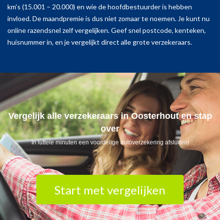
km’s (15.001 – 20.000) en wie de hoofdbestuurder is hebben
invloed. De maandpremie is dus niet zomaar te noemen. Je kunt nu
online razendsnel zelf vergelijken. Geef snel postcode, kenteken,
huisnummer in, en je vergelijkt direct alle grote verzekeraars.
Vergelijk alle verzekeraars in Oosterhout en stap
over
In luttele minuten een voordelige autoverzekering afsluiten!
Start met vergelijken