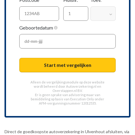
Geboortedatum
Start met vergelijken
Alleen de vergelijkingsmodule op deze website
wordt beheerd door
Autoverzekering.nl
en
Overstappen.nl BV.
Er is geen sprake van advisering maar van
bemiddeling op basis van
Execution Only
onder
AFM-vergunningsnummer 12012535.
Direct de goedkoopste autoverzekering in Ulvenhout afsluiten, via