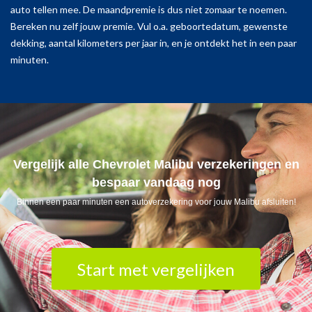
auto tellen mee. De maandpremie is dus niet zomaar te noemen.
Bereken nu zelf jouw premie. Vul o.a. geboortedatum, gewenste
dekking, aantal kilometers per jaar in, en je ontdekt het in een paar
minuten.
Vergelijk alle Chevrolet Malibu verzekeringen en
bespaar vandaag nog
Binnen een paar minuten een autoverzekering voor jouw Malibu afsluiten!
Start met vergelijken