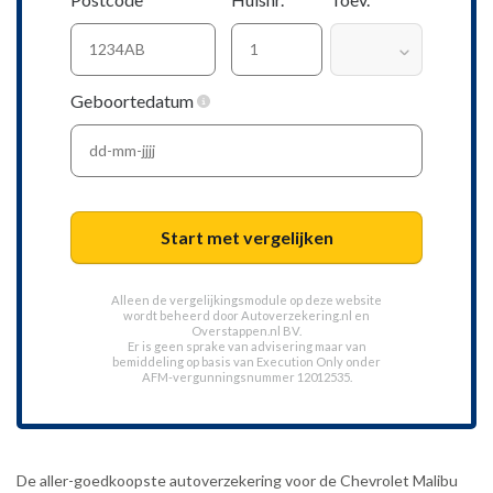
Geboortedatum
Start met vergelijken
Alleen de vergelijkingsmodule op deze website
wordt beheerd door
Autoverzekering.nl
en
Overstappen.nl BV.
Er is geen sprake van advisering maar van
bemiddeling op basis van
Execution Only
onder
AFM-vergunningsnummer 12012535.
De aller-goedkoopste autoverzekering voor de Chevrolet Malibu