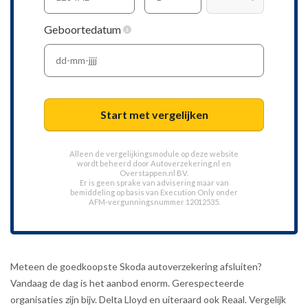
Geboortedatum
Start met vergelijken
Alleen de vergelijkingsmodule op deze website
wordt beheerd door
Autoverzekering.nl
en
Overstappen.nl BV.
Er is geen sprake van advisering maar van
bemiddeling op basis van
Execution Only
onder
AFM-vergunningsnummer 12012535.
Meteen de goedkoopste Skoda autoverzekering afsluiten?
Vandaag de dag is het aanbod enorm. Gerespecteerde
organisaties zijn bijv. Delta Lloyd en uiteraard ook Reaal. Vergelijk