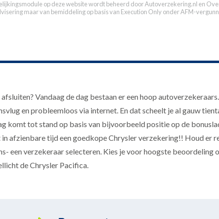
elijkingsmodule op deze website wordt beheerd door
Autoverzekering.nl
en Over
dvisering maar van bemiddeling op basis van
Execution Only
onder AFM-vergunn
fsluiten? Vandaag de dag bestaan er een hoop autoverzekeraars. H
nsvlug en probleemloos via internet. En dat scheelt je al gauw tien
komt tot stand op basis van bijvoorbeeld positie op de bonusladde
lt in afzienbare tijd een goedkope Chrysler verzekering!! Houd er r
s- een verzekeraar selecteren. Kies je voor hoogste beoordeling of 
llicht de Chrysler Pacifica.