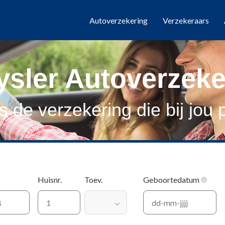
Autoverzekering
Verzekeraars
ysler Autoverzeke
s de verzekering die bij jou 
Huisnr.
Toev.
Geboortedatum