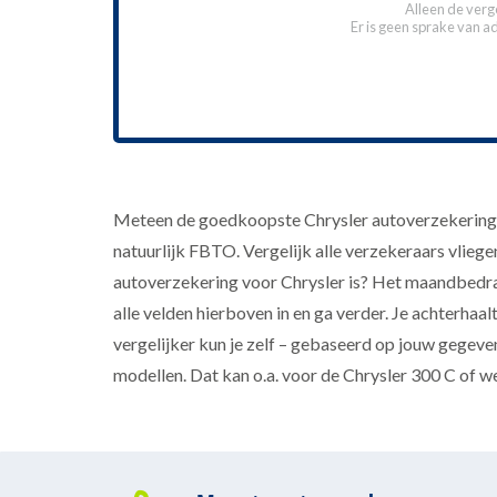
Alleen de verg
Er is geen sprake van a
Meteen de goedkoopste Chrysler autoverzekering a
natuurlijk FBTO. Vergelijk alle verzekeraars vliege
autoverzekering voor Chrysler is? Het maandbedrag 
alle velden hierboven in en ga verder. Je achterhaa
vergelijker kun je zelf – gebaseerd op jouw gegeven
modellen. Dat kan o.a. voor de Chrysler 300 C of we